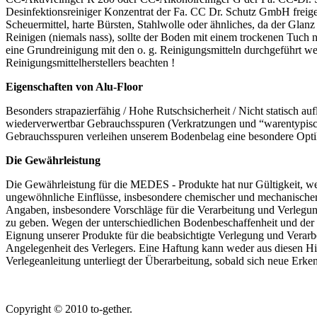
Desinfektionsreiniger Konzentrat der Fa. CC Dr. Schutz GmbH freig
Scheuermittel, harte Bürsten, Stahlwolle oder ähnliches, da der Gla
Reinigen (niemals nass), sollte der Boden mit einem trockenen Tuc
eine Grundreinigung mit den o. g. Reinigungsmitteln durchgeführt w
Reinigungsmittelherstellers beachten !
Eigenschaften von Alu-Floor
Besonders strapazierfähig / Hohe Rutschsicherheit / Nicht statisch a
wiederverwertbar Gebrauchsspuren (Verkratzungen und “warentypisch
Gebrauchsspuren verleihen unserem Bodenbelag eine besondere Optik 
Die Gewährleistung
Die Gewährleistung für die MEDES - Produkte hat nur Gültigkeit, w
ungewöhnliche Einflüsse, insbesondere chemischer und mechanischer
Angaben, insbesondere Vorschläge für die Verarbeitung und Verlegun
zu geben. Wegen der unterschiedlichen Bodenbeschaffenheit und der 
Eignung unserer Produkte für die beabsichtigte Verlegung und Verarb
Angelegenheit des Verlegers. Eine Haftung kann weder aus diesen Hin
Verlegeanleitung unterliegt der Überarbeitung, sobald sich neue Erke
Copyright © 2010 to-gether.