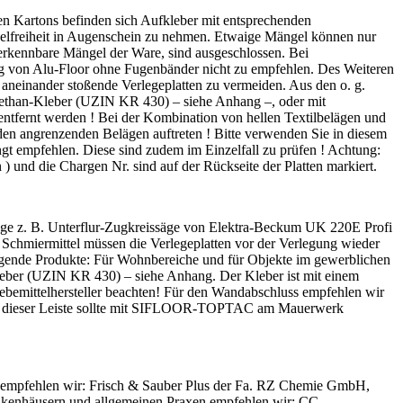
en Kartons befinden sich Aufkleber mit entsprechenden
ngelfreiheit in Augenschein zu nehmen. Etwaige Mängel können nur
 erkennbare Mängel der Ware, sind ausgeschlossen. Bei
gung von Alu-Floor ohne Fugenbänder nicht zu empfehlen. Des Weiteren
einander stoßende Verlegeplatten zu vermeiden. Aus den o. g.
ethan-Kleber (UZIN KR 430) – siehe Anhang –, oder mit
entfernt werden ! Bei der Kombination von hellen Textilbelägen und
en angrenzenden Belägen auftreten ! Bitte verwenden Sie in diesem
gt empfehlen. Diese sind zudem im Einzelfall zu prüfen ! Achtung:
 ) und die Chargen Nr. sind auf der Rückseite der Platten markiert.
ssäge z. B. Unterflur-Zugkreissäge von Elektra-Beckum UK 220E Profi
 Schmiermittel müssen die Verlegeplatten vor der Verlegung wieder
olgende Produkte: Für Wohnbereiche und für Objekte im gewerblichen
eber (UZIN KR 430) – siehe Anhang. Der Kleber ist mit einem
ebemittelhersteller beachten! Für den Wandabschluss empfehlen wir
gung dieser Leiste sollte mit SIFLOOR-TOPTAC am Mauerwerk
ge empfehlen wir: Frisch & Sauber Plus der Fa. RZ Chemie GmbH,
nkenhäusern und allgemeinen Praxen empfehlen wir: CC-