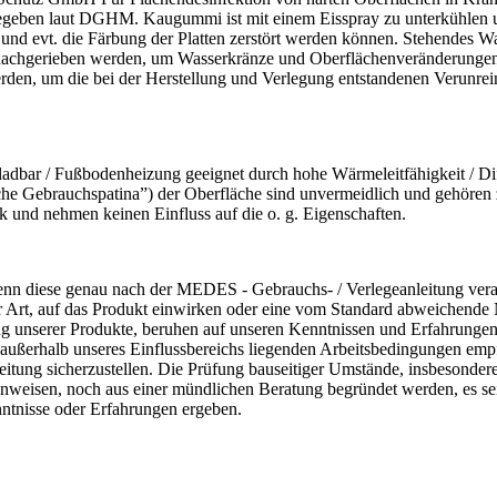
egeben laut DGHM. Kaugummi ist mit einem Eisspray zu unterkühlen u
nz und evt. die Färbung der Platten zerstört werden können. Stehendes
h nachgerieben werden, um Wasserkränze und Oberflächenveränderunge
erden, um die bei der Herstellung und Verlegung entstandenen Verunre
ufladbar / Fußbodenheizung geeignet durch hohe Wärmeleitfähigkeit / Di
e Gebrauchspatina”) der Oberfläche sind unvermeidlich und gehören 
und nehmen keinen Einfluss auf die o. g. Eigenschaften.
enn diese genau nach der MEDES - Gebrauchs- / Verlegeanleitung vera
 Art, auf das Produkt einwirken oder eine vom Standard abweichende
g unserer Produkte, beruhen auf unseren Kenntnissen und Erfahrungen 
außerhalb unseres Einflussbereichs liegenden Arbeitsbedingungen empf
eitung sicherzustellen. Die Prüfung bauseitiger Umstände, insbesonder
weisen, noch aus einer mündlichen Beratung begründet werden, es sei de
nntnisse oder Erfahrungen ergeben.