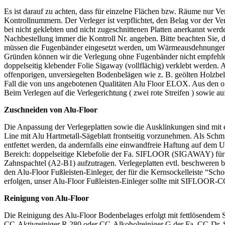
Es ist darauf zu achten, dass für einzelne Flächen bzw. Räume nur V
Kontrollnummern. Der Verleger ist verpflichtet, den Belag vor der 
bei nicht geklebten und nicht zugeschnittenen Platten anerkannt wer
Nachbestellung immer die Kontroll Nr. angeben. Bitte beachten Sie, 
müssen die Fugenbänder eingesetzt werden, um Wärmeausdehnungen z
Gründen können wir die Verlegung ohne Fugenbänder nicht empfehle
doppelseitig klebender Folie Sigaway (vollflächig) verklebt werden.
offenporigen, unversiegelten Bodenbelägen wie z. B. geölten Holzbe
Fall die von uns angebotenen Qualitäten Alu Floor ELOX. Aus den o.
Beim Verlegen auf die Verlegerichtung ( zwei rote Streifen ) sowie auf
Zuschneiden von Alu-Floor
Die Anpassung der Verlegeplatten sowie die Ausklinkungen sind mit 
Line mit Alu Hartmetall-Sägeblatt frontseitig vorzunehmen. Als Schm
entfettet werden, da andernfalls eine einwandfreie Haftung auf dem
Bereich: doppelseitige Klebefolie der Fa. SIFLOOR (SIGAWAY) für 
Zahnspachtel (A2-B1) aufzutragen. Verlegeplatten evtl. beschweren 
den Alu-Floor Fußleisten-Einleger, der für die Kernsockelleiste “
erfolgen, unser Alu-Floor Fußleisten-Einleger sollte mit SIFLOOR-
Reinigung von Alu-Floor
Die Reinigung des Alu-Floor Bodenbelages erfolgt mit fettlösendem
CC-Aktivreiniger R 280 oder CC-Alkoholreiniger G der Fa. CC-Dr. 