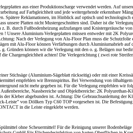
erlegeplatten aus einer Produktionscharge verwendet werden. Auf unser
Verarbeitung auf Farbgleichheit und jede weitergehende erkennbare Mä
den. Spätere Reklamationen, im Hinblick auf optisch und technologisch
dass unsere Platten nicht Mustergeschnitten sind. Daher ist die Verle
. B. durch Fußbodenheizung aufzufangen und Knistergeräusche von an
n ! Unsere Aluminium-Verlegeplatten müssen entweder mit 2K Polyur
 Achtung: Nach der Verlegung von Alu-Floor Plan muss die Schutzfolie 
lägen mit Alu-Floor können Verfärbungen durch Aluminiumabrieb auf d
 g. Gründen können wir die Verlegung mit den o. g. Belägen nur bedin
 die Chargengleichheit achten! Die Verlegerichtung ( zwei rote Streifen
einer Stichsäge (Aluminium-Sägeblatt rückseitig) oder mit einer Krei
iermittel empfehlen wir Brennspiritus. Bei Verwendung von ölhaltigem
 Untergrund nicht mehr gegeben ist. Für die Verlegung empfehlen wir f
Außenbereiche, Nassbereiche und Objektbereiche: 2K Polyurethan-Kl
bis der Kleber abgebunden ist. Achtung: Die Gebrauchsanleitung der Kl
Schock-Leiste” von Döllken Typ C60 TOP vorgesehen ist. Die Befesti
CONTACT in die Leiste eingeklebt werden.
 Spülmittel ohne Scheuermittel! Für die Reinigung unserer Bodenbelä
Schutz GmbH Für Flächendesinfektion von harten Oberflächen in Kra